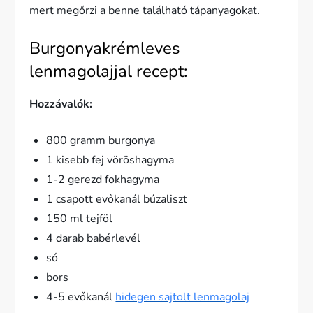
mert megőrzi a benne található tápanyagokat.
Burgonyakrémleves
lenmagolajjal recept:
Hozzávalók:
800 gramm burgonya
1 kisebb fej vöröshagyma
1-2 gerezd fokhagyma
1 csapott evőkanál búzaliszt
150 ml tejföl
4 darab babérlevél
só
bors
4-5 evőkanál
hidegen sajtolt lenmagolaj