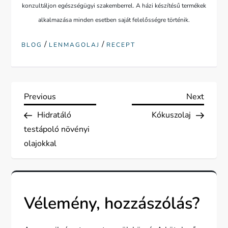
konzultáljon egészségügyi szakemberrel. A házi készítésű termékek
alkalmazása minden esetben saját felelősségre történik.
/
/
BLOG
LENMAGOLAJ
RECEPT
B
Previous
Next
Previous
Next
Post
Post
Hidratáló
Kókuszolaj
e
testápoló növényi
j
olajokkal
e
g
Vélemény, hozzászólás?
y