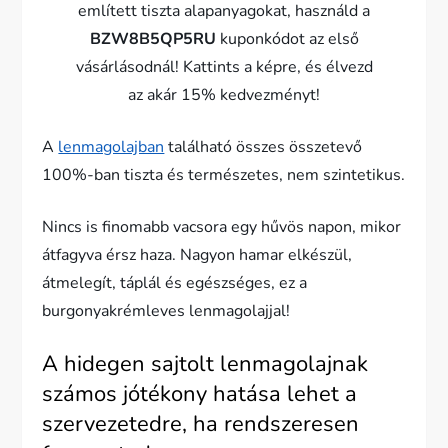
említett tiszta alapanyagokat, használd a
BZW8B5QP5RU
kuponkódot az első
vásárlásodnál! Kattints a képre, és élvezd
az akár 15% kedvezményt!
A
lenmagolajban
található összes összetevő
100%-ban tiszta és természetes, nem szintetikus.
Nincs is finomabb vacsora egy hűvös napon, mikor
átfagyva érsz haza. Nagyon hamar elkészül,
átmelegít, táplál és egészséges, ez a
burgonyakrémleves lenmagolajjal!
A hidegen sajtolt lenmagolajnak
számos jótékony hatása lehet a
szervezetedre, ha rendszeresen