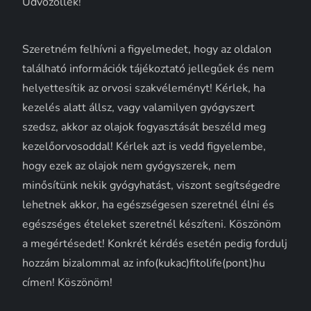
Üdvözöllek!
Szeretném felhívni a figyelmedet, hogy az oldalon
található információk tájékoztató jellegűek és nem
helyettesítik az orvosi szakvéleményt! Kérlek, ha
kezelés alatt állsz, vagy valamilyen gyógyszert
szedsz, akkor az olajok fogyasztását beszéld meg
kezelőorvosoddal! Kérlek azt is vedd figyelembe,
hogy ezek az olajok nem gyógyszerek, nem
minősítünk nekik gyógyhatást, viszont segítségedre
lehetnek akkor, ha egészségesen szeretnél élni és
egészséges ételeket szeretnél készíteni. Köszönöm
a megértésedet! Konkrét kérdés esetén pedig fordulj
hozzám bizalommal az info(kukac)fitolife(pont)hu
címen! Köszönöm!