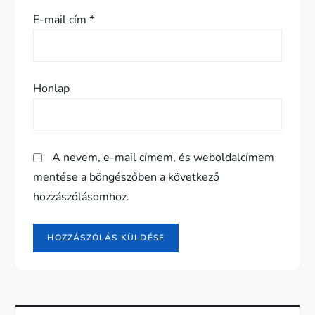
c
E-mail cím
*
i
ó
Honlap
A nevem, e-mail címem, és weboldalcímem
mentése a böngészőben a következő
hozzászólásomhoz.