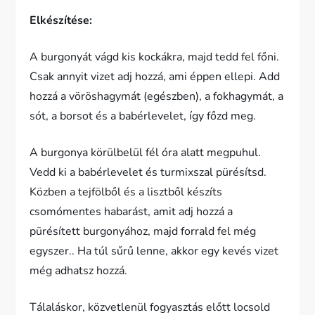
Elkészítése:
A burgonyát vágd kis kockákra, majd tedd fel főni.
Csak annyit vizet adj hozzá, ami éppen ellepi. Add
hozzá a vöröshagymát (egészben), a fokhagymát, a
sót, a borsot és a babérlevelet, így főzd meg.
A burgonya körülbelül fél óra alatt megpuhul.
Vedd ki a babérlevelet és turmixszal pürésítsd.
Közben a tejfölből és a lisztből készíts
csomómentes habarást, amit adj hozzá a
pürésített burgonyához, majd forrald fel még
egyszer.. Ha túl sűrű lenne, akkor egy kevés vizet
még adhatsz hozzá.
Tálaláskor, közvetlenül fogyasztás előtt locsold