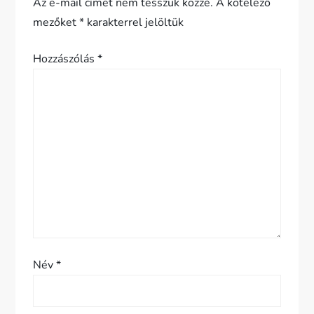
Az e-mail címet nem tesszük közzé.
A kötelező
z
mezőket
*
karakterrel jelöltük
é
Hozzászólás
*
s
n
a
v
i
g
Név
*
á