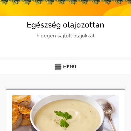
Skip
to
content
Egészség olajozottan
hidegen sajtolt olajokkal
MENU