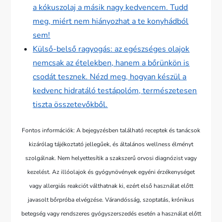
a kókuszolaj a másik nagy kedvencem. Tudd
meg, miért nem hiányozhat a te konyhádból
sem!
Külső-belső ragyogás: az egészséges olajok
nemcsak az ételekben, hanem a bőrünkön is
csodát tesznek. Nézd meg, hogyan készül a
kedvenc hidratáló testápolóm, természetesen
tiszta összetevőkből.
Fontos információk: A bejegyzésben található receptek és tanácsok
kizárólag tájékoztató jellegűek, és általános wellness élményt
szolgálnak. Nem helyettesítik a szakszerű orvosi diagnózist vagy
kezelést. Az illóolajok és gyógynövények egyéni érzékenységet
vagy allergiás reakciót válthatnak ki, ezért első használat előtt
javasolt bőrpróba elvégzése. Várandósság, szoptatás, krónikus
betegség vagy rendszeres gyógyszerszedés esetén a használat előtt