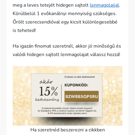
meg a leves tetejét hidegen sajtolt
lenmagolajjal
.
Körülbelül 1 evőkanálnyi mennyiség szükséges.
Őrölt szerecsendióval egy kicsit különlegesebbé
is teheted!
Ha igazán finomat szeretnél, akkor jó minőségű és
valódi hidegen sajtolt lenmagolajat válassz hozzá!
Ha szeretnéd beszerezni a cikkben