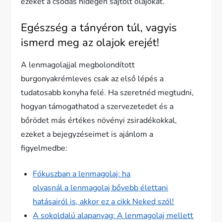
ezeket a csodás hidegen sajtolt olajokat.
Egészség a tányéron túl, vagyis
ismerd meg az olajok erejét!
A lenmagolajjal megbolondított
burgonyakrémleves csak az első lépés a
tudatosabb konyha felé. Ha szeretnéd megtudni,
hogyan támogathatod a szervezetedet és a
bőrödet más értékes növényi zsiradékokkal,
ezeket a bejegyzéseimet is ajánlom a
figyelmedbe:
Fókuszban a lenmagolaj: ha
olvasnál a lenmagolaj bővebb élettani
hatásairól is, akkor ez a cikk Neked szól!
A sokoldalú alapanyag: A lenmagolaj mellett